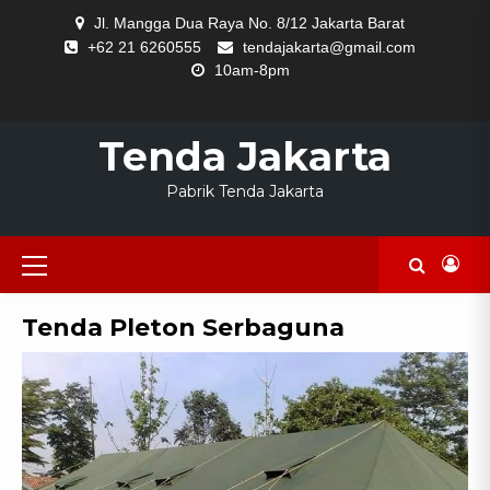
Skip
Jl. Mangga Dua Raya No. 8/12 Jakarta Barat
to
+62 21 6260555
tendajakarta@gmail.com
content
10am-8pm
HOME
Tenda Jakarta
Pabrik Tenda Jakarta
Primary
Menu
Tenda Pleton Serbaguna