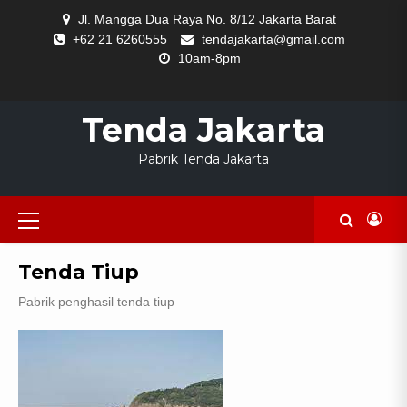
Skip
Jl. Mangga Dua Raya No. 8/12 Jakarta Barat
to
+62 21 6260555
tendajakarta@gmail.com
content
10am-8pm
HOME
Tenda Jakarta
Pabrik Tenda Jakarta
Primary
Menu
Tenda Tiup
Pabrik penghasil tenda tiup