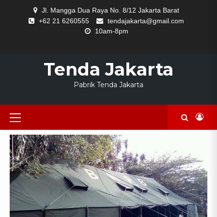
Skip
Jl. Mangga Dua Raya No. 8/12 Jakarta Barat
to
+62 21 6260555
tendajakarta@gmail.com
content
10am-8pm
HOME
Tenda Jakarta
Pabrik Tenda Jakarta
Primary
Menu